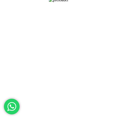
SHOP
Importadores
MENU
Café verde
Tostado en Colombia
Tostadoras
Valores
Blog
Tips
Sobre nosotros
APRENDER
Ingredientes para la paz
Alianza Andean Collective
Shopping cart
close